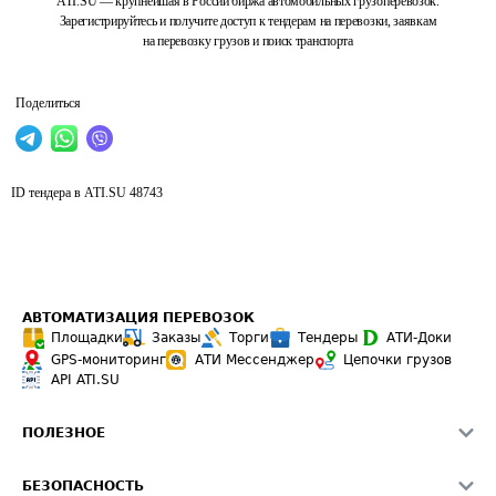
ATI.SU — крупнейшая в России биржа автомобильных грузоперевозок.
Зарегистрируйтесь и получите доступ к тендерам на перевозки, заявкам
на перевозку грузов и поиск транспорта
Поделиться
ID тендера в ATI.SU
48743
АВТОМАТИЗАЦИЯ ПЕРЕВОЗОК
Площадки
Заказы
Торги
Тендеры
АТИ-Доки
GPS-мониторинг
АТИ Мессенджер
Цепочки грузов
API ATI.SU
ПОЛЕЗНОЕ
Расчет расстояний
БЕЗОПАСНОСТЬ