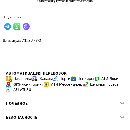
на перевозку грузов и поиск транспорта
Поделиться
ID тендера в ATI.SU
48734
АВТОМАТИЗАЦИЯ ПЕРЕВОЗОК
Площадки
Заказы
Торги
Тендеры
АТИ-Доки
GPS-мониторинг
АТИ Мессенджер
Цепочки грузов
API ATI.SU
ПОЛЕЗНОЕ
Расчет расстояний
БЕЗОПАСНОСТЬ
Академия ATI.SU
ATI.SU о безопасности
Звезды ATI.SU на вашем сайте