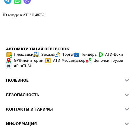
ID тендера в ATI.SU
48732
АВТОМАТИЗАЦИЯ ПЕРЕВОЗОК
Площадки
Заказы
Торги
Тендеры
АТИ-Доки
GPS-мониторинг
АТИ Мессенджер
Цепочки грузов
API ATI.SU
ПОЛЕЗНОЕ
Расчет расстояний
БЕЗОПАСНОСТЬ
Академия ATI.SU
ATI.SU о безопасности
Звезды ATI.SU на вашем сайте
КОНТАКТЫ И ТАРИФЫ
Памятка по проверке контрагентов
Индекс ATI.SU FTL РФ
О системе ATI.SU
Светофор+
Средние ставки
ИНФОРМАЦИЯ
Контактная информация
Страхование
Выгодные направления
Блог