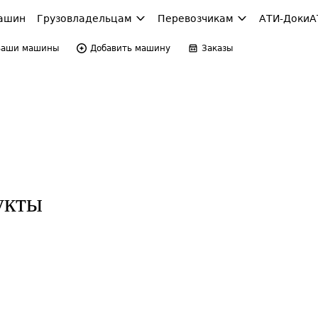
ашин
Грузовладельцам
Перевозчикам
АТИ-Доки
А
Ваши машины
Добавить машину
Заказы
укты