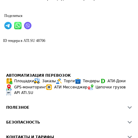
Поделиться
ID тендера в ATI.SU
48706
АВТОМАТИЗАЦИЯ ПЕРЕВОЗОК
Площадки
Заказы
Торги
Тендеры
АТИ-Доки
GPS-мониторинг
АТИ Мессенджер
Цепочки грузов
API ATI.SU
ПОЛЕЗНОЕ
Расчет расстояний
БЕЗОПАСНОСТЬ
Академия ATI.SU
ATI.SU о безопасности
Звезды ATI.SU на вашем сайте
КОНТАКТЫ И ТАРИФЫ