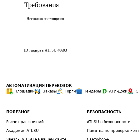
Требования
Несколько поставщиков
ID тендера в ATI.SU
48693
АВТОМАТИЗАЦИЯ ПЕРЕВОЗОК
Площадки
Заказы
Торги
Тендеры
АТИ-Доки
G
ПОЛЕЗНОЕ
БЕЗОПАСНОСТЬ
Расчет расстояний
ATI.SU о безопасности
Академия ATI.SU
Памятка по проверке конт
Звезды ATI.SU на вашем сайте
Светофор+