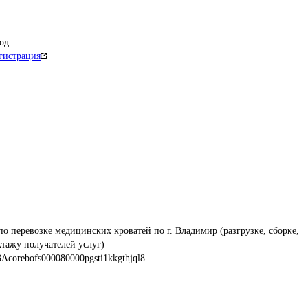
од
гистрация
по перевозке медицинских кроватей по г. Владимир (разгрузке, сборке, 
ктажу получателей услуг)
Acorebofs000080000pgsti1kkgthjql8