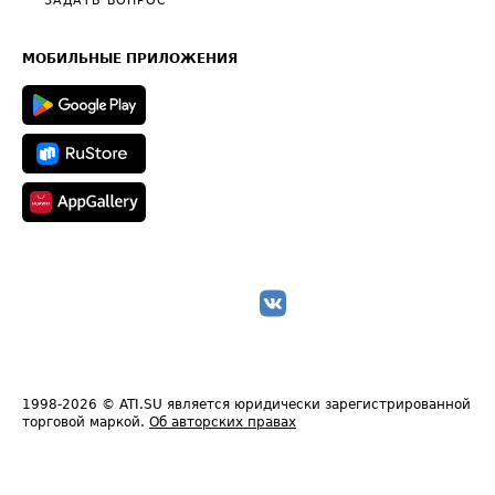
Общие положения
ЗАДАТЬ ВОПРОС
Часто задаваемые вопросы (FAQ)
Карта сайта
Техническая информация
МОБИЛЬНЫЕ ПРИЛОЖЕНИЯ
1998-2026
© ATI.SU является юридически зарегистрированной
торговой маркой.
Об авторских правах