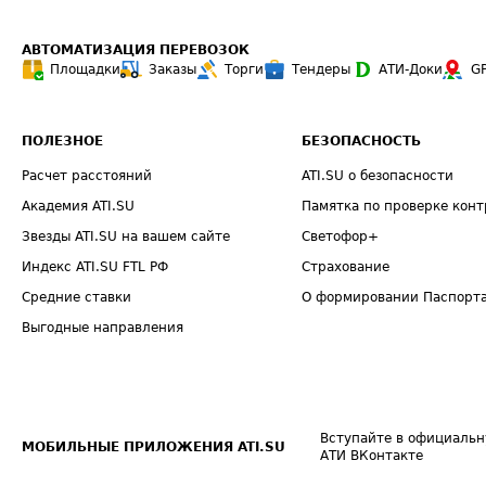
АВТОМАТИЗАЦИЯ ПЕРЕВОЗОК
Площадки
Заказы
Торги
Тендеры
АТИ-Доки
G
ПОЛЕЗНОЕ
БЕЗОПАСНОСТЬ
Расчет расстояний
ATI.SU о безопасности
Академия ATI.SU
Памятка по проверке конт
Звезды ATI.SU на вашем сайте
Светофор+
Индекс ATI.SU FTL РФ
Страхование
Средние ставки
О формировании Паспорт
Выгодные направления
Вступайте в официальн
МОБИЛЬНЫЕ ПРИЛОЖЕНИЯ ATI.SU
АТИ ВКонтакте