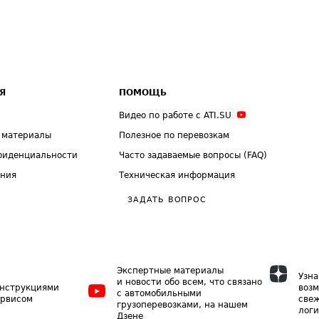
Я
ПОМОЩЬ
Видео по работе с ATI.SU
 материалы
Полезное по перевозкам
фиденциальности
Часто задаваемые вопросы (FAQ)
ения
Техническая информация
ЗАДАТЬ ВОПРОС
Экспертные материалы
Узна
и новости обо всем, что связано
инструкциями
возм
с автомобильными
ервисом
свеж
грузоперевозками, на нашем
логи
Дзене