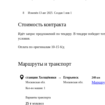
8
Изменён
13 авг 2025
.
Создан
1 янв 1
Стоимость контракта
Идёт запрос предложений по тендеру. В тендере победит то
условия.
Оплата по оригиналам 10-15 б/д
Маршруты и транспорт
станции Холщёвики
→
Егорьевск
240
км
Маршрут
Московская обл.
Московская обл.
Кол-во машин:
1
Варианты транспорта
25 т
муковоз