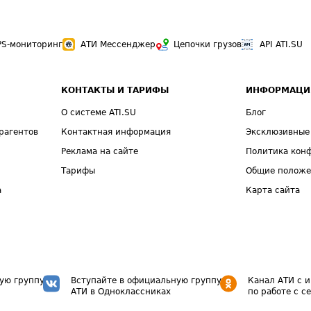
PS-мониторинг
АТИ Мессенджер
Цепочки грузов
API ATI.SU
КОНТАКТЫ И ТАРИФЫ
ИНФОРМАЦИ
О системе ATI.SU
Блог
рагентов
Контактная информация
Эксклюзивные
Реклама на сайте
Политика кон
Тарифы
Общие полож
а
Карта сайта
ую группу
Вступайте в официальную группу
Канал АТИ с 
АТИ в Одноклассниках
по работе с с