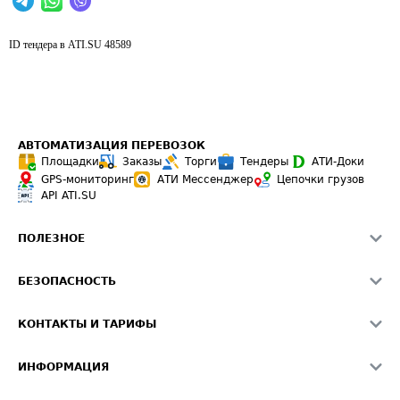
ID тендера в ATI.SU
48589
АВТОМАТИЗАЦИЯ ПЕРЕВОЗОК
Площадки
Заказы
Торги
Тендеры
АТИ-Доки
GPS-мониторинг
АТИ Мессенджер
Цепочки грузов
API ATI.SU
ПОЛЕЗНОЕ
Расчет расстояний
БЕЗОПАСНОСТЬ
Академия ATI.SU
ATI.SU о безопасности
Звезды ATI.SU на вашем сайте
КОНТАКТЫ И ТАРИФЫ
Памятка по проверке контрагентов
Индекс ATI.SU FTL РФ
О системе ATI.SU
Светофор+
Средние ставки
ИНФОРМАЦИЯ
Контактная информация
Страхование
Выгодные направления
Блог