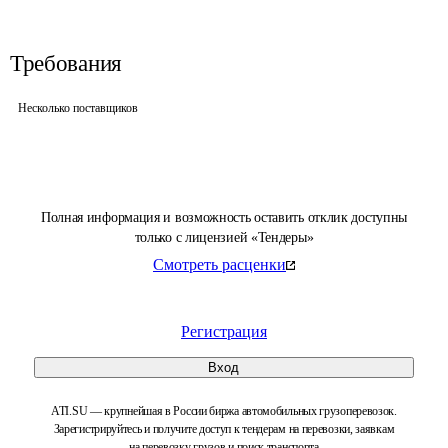
Требования
Несколько поставщиков
Полная информация и возможность оставить отклик доступны
только с лицензией «Тендеры»
Смотреть расценки
Регистрация
Вход
ATI.SU — крупнейшая в России биржа автомобильных грузоперевозок.
Зарегистрируйтесь и получите доступ к тендерам на перевозки, заявкам
на перевозку грузов и поиск транспорта