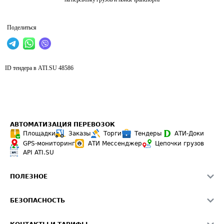
Поделиться
ID тендера в ATI.SU
48586
АВТОМАТИЗАЦИЯ ПЕРЕВОЗОК
Площадки
Заказы
Торги
Тендеры
АТИ-Доки
GPS-мониторинг
АТИ Мессенджер
Цепочки грузов
API ATI.SU
ПОЛЕЗНОЕ
Расчет расстояний
БЕЗОПАСНОСТЬ
Академия ATI.SU
ATI.SU о безопасности
Звезды ATI.SU на вашем сайте