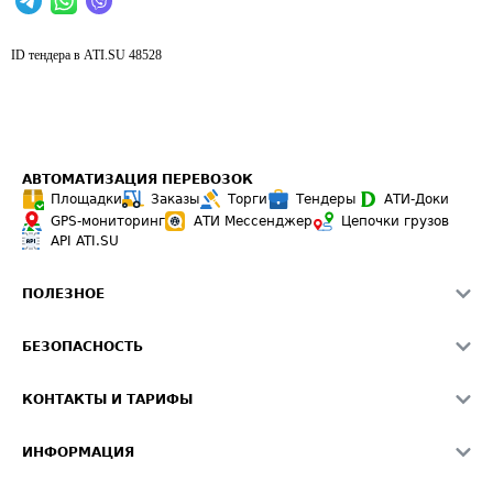
ID тендера в ATI.SU
48528
АВТОМАТИЗАЦИЯ ПЕРЕВОЗОК
Площадки
Заказы
Торги
Тендеры
АТИ-Доки
GPS-мониторинг
АТИ Мессенджер
Цепочки грузов
API ATI.SU
ПОЛЕЗНОЕ
Расчет расстояний
БЕЗОПАСНОСТЬ
Академия ATI.SU
ATI.SU о безопасности
Звезды ATI.SU на вашем сайте
КОНТАКТЫ И ТАРИФЫ
Памятка по проверке контрагентов
Индекс ATI.SU FTL РФ
О системе ATI.SU
Светофор+
Средние ставки
ИНФОРМАЦИЯ
Контактная информация
Страхование
Выгодные направления
Блог