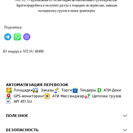
ATI.SU — крупнейшая в России биржа автомобильных грузоперевозок.
Зарегистрируйтесь и получите доступ к тендерам на перевозки, заявкам
на перевозку грузов и поиск транспорта
Поделиться
ID тендера в ATI.SU
48488
АВТОМАТИЗАЦИЯ ПЕРЕВОЗОК
Площадки
Заказы
Торги
Тендеры
АТИ-Доки
GPS-мониторинг
АТИ Мессенджер
Цепочки грузов
API ATI.SU
ПОЛЕЗНОЕ
Расчет расстояний
БЕЗОПАСНОСТЬ