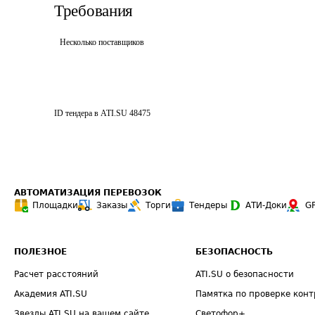
Требования
Несколько поставщиков
ID тендера в ATI.SU
48475
АВТОМАТИЗАЦИЯ ПЕРЕВОЗОК
Площадки
Заказы
Торги
Тендеры
АТИ-Доки
G
ПОЛЕЗНОЕ
БЕЗОПАСНОСТЬ
Расчет расстояний
ATI.SU о безопасности
Академия ATI.SU
Памятка по проверке конт
Звезды ATI.SU на вашем сайте
Светофор+