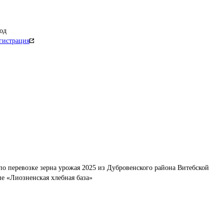
од
гистрация
по перевозке зерна урожая 2025 из Дубровенского района Витебской 
ие «Лиозненская хлебная база»