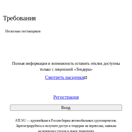
Требования
Несколько поставщиков
Полная информация и возможность оставить отклик доступны
только с лицензией «Тендеры»
Смотреть расценки
Регистрация
Вход
ATI.SU — крупнейшая в России биржа автомобильных грузоперевозок.
Зарегистрируйтесь и получите доступ к тендерам на перевозки, заявкам
на перевозку грузов и поиск транспорта