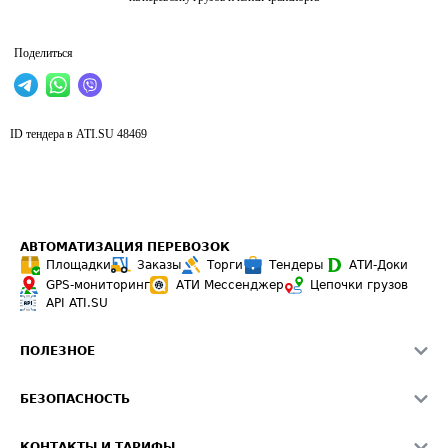
Поделиться
ID тендера в ATI.SU
48469
АВТОМАТИЗАЦИЯ ПЕРЕВОЗОК
Площадки
Заказы
Торги
Тендеры
АТИ-Доки
GPS-мониторинг
АТИ Мессенджер
Цепочки грузов
API ATI.SU
ПОЛЕЗНОЕ
Расчет расстояний
БЕЗОПАСНОСТЬ
Академия ATI.SU
ATI.SU о безопасности
Звезды ATI.SU на вашем сайте
КОНТАКТЫ И ТАРИФЫ