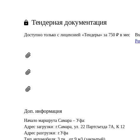
Тендерная документация
Доступно только с лицензией «Тендеры» за 750 ₽ в мес
Вх
Ре
Доп. информация
Начало маршрута Самара – Уфа:

Адрес загрузки: г.Самара, ул. 22 Партсъезда 7А, К 12 

Адрес разгрузки: г.Уфа 

Тип автомобиля: 3 тн., от 9 м3 (закрытый)
