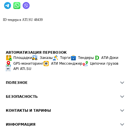
ID тендера в ATI.SU
48439
АВТОМАТИЗАЦИЯ ПЕРЕВОЗОК
Площадки
Заказы
Торги
Тендеры
АТИ-Доки
GPS-мониторинг
АТИ Мессенджер
Цепочки грузов
API ATI.SU
ПОЛЕЗНОЕ
Расчет расстояний
БЕЗОПАСНОСТЬ
Академия ATI.SU
ATI.SU о безопасности
Звезды ATI.SU на вашем сайте
КОНТАКТЫ И ТАРИФЫ
Памятка по проверке контрагентов
Индекс ATI.SU FTL РФ
О системе ATI.SU
Светофор+
Средние ставки
ИНФОРМАЦИЯ
Контактная информация