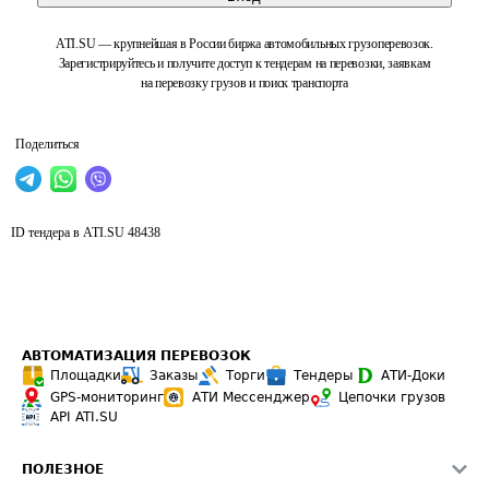
ATI.SU — крупнейшая в России биржа автомобильных грузоперевозок.
Зарегистрируйтесь и получите доступ к тендерам на перевозки, заявкам
на перевозку грузов и поиск транспорта
Поделиться
ID тендера в ATI.SU
48438
АВТОМАТИЗАЦИЯ ПЕРЕВОЗОК
Площадки
Заказы
Торги
Тендеры
АТИ-Доки
GPS-мониторинг
АТИ Мессенджер
Цепочки грузов
API ATI.SU
ПОЛЕЗНОЕ