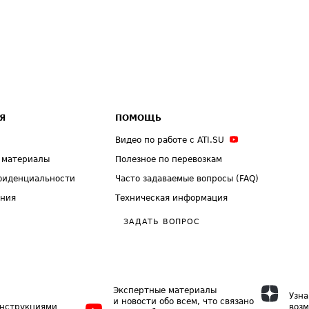
Я
ПОМОЩЬ
Видео по работе с ATI.SU
 материалы
Полезное по перевозкам
фиденциальности
Часто задаваемые вопросы (FAQ)
ения
Техническая информация
ЗАДАТЬ ВОПРОС
Экспертные материалы
Узна
и новости обо всем, что связано
инструкциями
возм