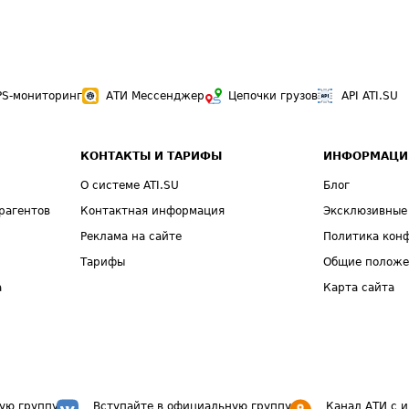
PS-мониторинг
АТИ Мессенджер
Цепочки грузов
API ATI.SU
КОНТАКТЫ И ТАРИФЫ
ИНФОРМАЦИ
О системе ATI.SU
Блог
рагентов
Контактная информация
Эксклюзивные
Реклама на сайте
Политика кон
Тарифы
Общие полож
а
Карта сайта
ую группу
Вступайте в официальную группу
Канал АТИ с 