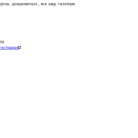
ргон, цельнометалл., все закр.+изотерм
од
гистрация