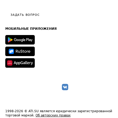
Эксклюзивные материалы
Тарифы
Видео по работе с ATI.SU
Политика конфиденциальности
Полезное по перевозкам
Общие положения
ЗАДАТЬ ВОПРОС
Часто задаваемые вопросы (FAQ)
Карта сайта
Техническая информация
МОБИЛЬНЫЕ ПРИЛОЖЕНИЯ
1998-2026
© ATI.SU является юридически зарегистрированной
торговой маркой.
Об авторских правах