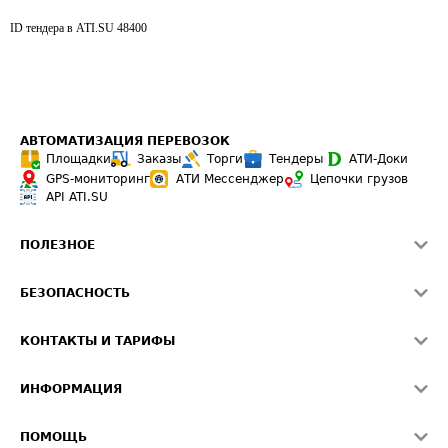
ID тендера в ATI.SU
48400
АВТОМАТИЗАЦИЯ ПЕРЕВОЗОК
Площадки
Заказы
Торги
Тендеры
АТИ-Доки
GPS-мониторинг
АТИ Мессенджер
Цепочки грузов
API ATI.SU
ПОЛЕЗНОЕ
Расчет расстояний
БЕЗОПАСНОСТЬ
Академия ATI.SU
ATI.SU о безопасности
Звезды ATI.SU на вашем сайте
КОНТАКТЫ И ТАРИФЫ
Памятка по проверке контрагентов
Индекс ATI.SU FTL РФ
О системе ATI.SU
Светофор+
Средние ставки
ИНФОРМАЦИЯ
Контактная информация
Страхование
Выгодные направления
Блог
Реклама на сайте
О формировании Паспорта
ПОМОЩЬ