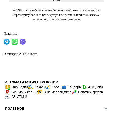
ATI.SU — крупнейшая в России биржа автомобильных грузоперевозок.
Зарегистрируйтесь и получите доступ к тендерам на перевозки, заявкам
на перевозку грузов и поиск транспорта
Поделиться
ID тендера в ATI.SU
48395
АВТОМАТИЗАЦИЯ ПЕРЕВОЗОК
Площадки
Заказы
Торги
Тендеры
АТИ-Доки
GPS-мониторинг
АТИ Мессенджер
Цепочки грузов
API ATI.SU
ПОЛЕЗНОЕ