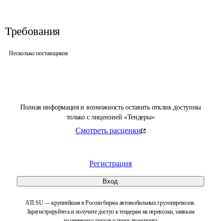
Требования
Несколько поставщиков
Полная информация и возможность оставить отклик доступны
только с лицензией «Тендеры»
Смотреть расценки
Регистрация
Вход
ATI.SU — крупнейшая в России биржа автомобильных грузоперевозок.
Зарегистрируйтесь и получите доступ к тендерам на перевозки, заявкам
на перевозку грузов и поиск транспорта