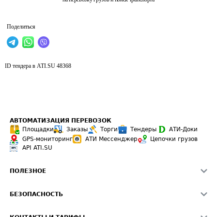
Поделиться
ID тендера в ATI.SU
48368
АВТОМАТИЗАЦИЯ ПЕРЕВОЗОК
Площадки
Заказы
Торги
Тендеры
АТИ-Доки
GPS-мониторинг
АТИ Мессенджер
Цепочки грузов
API ATI.SU
ПОЛЕЗНОЕ
Расчет расстояний
БЕЗОПАСНОСТЬ
Академия ATI.SU
ATI.SU о безопасности
Звезды ATI.SU на вашем сайте