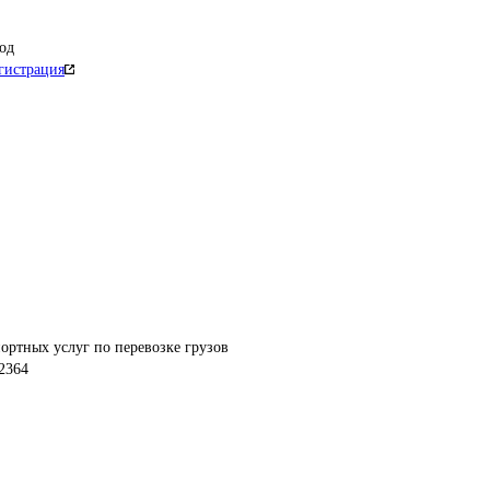
од
гистрация
2364