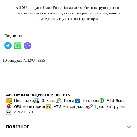
ATI.SU — крупнейшая в России биржа автомобильных грузоперевозок.
Зарегистрируйтесь и получите доступ к тендерам на перевозки, заявкам
на перевозку грузов и поиск транспорта
Поделиться
ID тендера в ATI.SU
48335
АВТОМАТИЗАЦИЯ ПЕРЕВОЗОК
Площадки
Заказы
Торги
Тендеры
АТИ-Доки
GPS-мониторинг
АТИ Мессенджер
Цепочки грузов
API ATI.SU
ПОЛЕЗНОЕ
Расчет расстояний