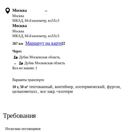
Москва
→
Москва
МКАД, 84-й километр, вл3Ас3
Москва
Москва
МКАД, 84-й километр, вл3Ас3
Маршрут на карте
267
км
Через
Дубна
Московская область
,
→
Дубна
Московская область
Кол-во машин:
1
Варианты транспорта
тентованный, контейнер, изотермический, фургон,
10 т
,
50 м³
цельнометалл., все закр.+изотерм
Требования
Несколько поставщиков