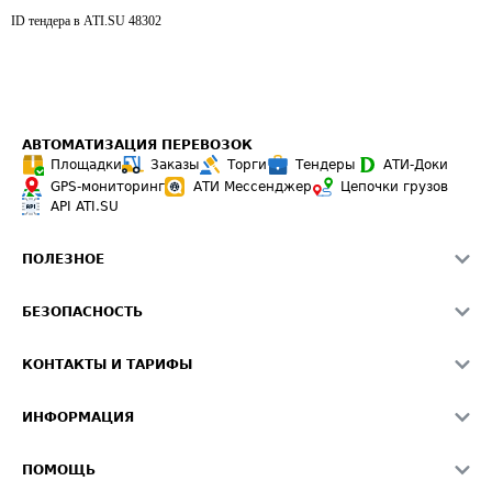
ID тендера в ATI.SU
48302
АВТОМАТИЗАЦИЯ ПЕРЕВОЗОК
Площадки
Заказы
Торги
Тендеры
АТИ-Доки
GPS-мониторинг
АТИ Мессенджер
Цепочки грузов
API ATI.SU
ПОЛЕЗНОЕ
Расчет расстояний
БЕЗОПАСНОСТЬ
Академия ATI.SU
ATI.SU о безопасности
Звезды ATI.SU на вашем сайте
КОНТАКТЫ И ТАРИФЫ
Памятка по проверке контрагентов
Индекс ATI.SU FTL РФ
О системе ATI.SU
Светофор+
Средние ставки
ИНФОРМАЦИЯ
Контактная информация
Страхование
Выгодные направления
Блог
Реклама на сайте
О формировании Паспорта
ПОМОЩЬ
Эксклюзивные материалы