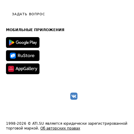
Тарифы
Видео по работе с ATI.SU
Политика конфиденциальности
Полезное по перевозкам
Общие положения
ЗАДАТЬ ВОПРОС
Часто задаваемые вопросы (FAQ)
Карта сайта
Техническая информация
МОБИЛЬНЫЕ ПРИЛОЖЕНИЯ
1998-2026
© ATI.SU является юридически зарегистрированной
торговой маркой.
Об авторских правах