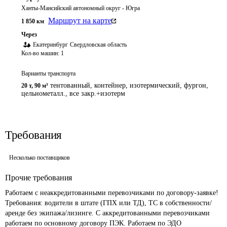
Ханты-Мансийский автономный округ - Югра
Маршрут на карте
1 850
км
Через
Екатеринбург
Свердловская область
Кол-во машин:
1
Варианты транспорта
тентованный, контейнер, изотермический, фургон,
20 т
,
90 м³
цельнометалл., все закр.+изотерм
Требования
Несколько поставщиков
Прочие требования
Работаем с неаккредитованными перевозчиками по договору-заявке! 
Требования: водители в штате (ГПХ или ТД), ТС в собственности/
аренде без экипажа/лизинге. С аккредитованными перевозчиками 
работаем по основному договору ПЭК. Работаем по ЭДО 