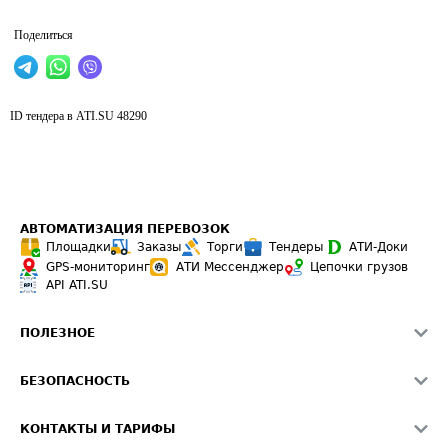
Поделиться
ID тендера в ATI.SU
48290
АВТОМАТИЗАЦИЯ ПЕРЕВОЗОК
Площадки
Заказы
Торги
Тендеры
АТИ-Доки
GPS-мониторинг
АТИ Мессенджер
Цепочки грузов
API ATI.SU
ПОЛЕЗНОЕ
Расчет расстояний
БЕЗОПАСНОСТЬ
Академия ATI.SU
ATI.SU о безопасности
Звезды ATI.SU на вашем сайте
КОНТАКТЫ И ТАРИФЫ
Памятка по проверке контрагентов