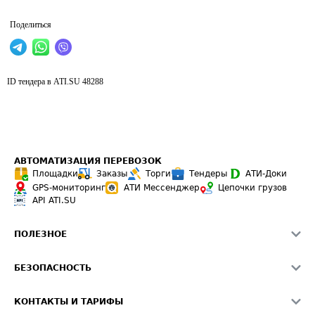
Поделиться
ID тендера в ATI.SU
48288
АВТОМАТИЗАЦИЯ ПЕРЕВОЗОК
Площадки
Заказы
Торги
Тендеры
АТИ-Доки
GPS-мониторинг
АТИ Мессенджер
Цепочки грузов
API ATI.SU
ПОЛЕЗНОЕ
Расчет расстояний
БЕЗОПАСНОСТЬ
Академия ATI.SU
ATI.SU о безопасности
Звезды ATI.SU на вашем сайте
КОНТАКТЫ И ТАРИФЫ
Памятка по проверке контрагентов