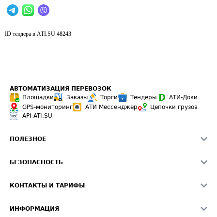
ID тендера в ATI.SU
48243
АВТОМАТИЗАЦИЯ ПЕРЕВОЗОК
Площадки
Заказы
Торги
Тендеры
АТИ-Доки
GPS-мониторинг
АТИ Мессенджер
Цепочки грузов
API ATI.SU
ПОЛЕЗНОЕ
Расчет расстояний
БЕЗОПАСНОСТЬ
Академия ATI.SU
ATI.SU о безопасности
Звезды ATI.SU на вашем сайте
КОНТАКТЫ И ТАРИФЫ
Памятка по проверке контрагентов
Индекс ATI.SU FTL РФ
О системе ATI.SU
Светофор+
Средние ставки
ИНФОРМАЦИЯ
Контактная информация