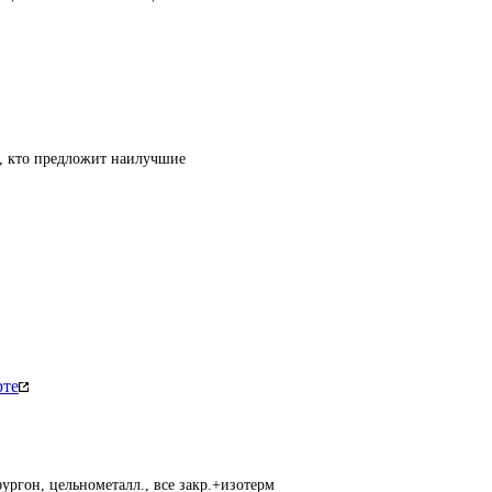
т, кто предложит наилучшие
рте
ургон, цельнометалл., все закр.+изотерм