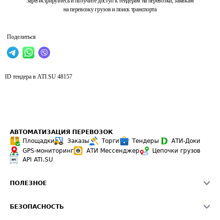
Зарегистрируйтесь и получите доступ к тендерам на перевозки, заявкам
на перевозку грузов и поиск транспорта
Поделиться
ID тендера в ATI.SU
48157
АВТОМАТИЗАЦИЯ ПЕРЕВОЗОК
Площадки
Заказы
Торги
Тендеры
АТИ-Доки
GPS-мониторинг
АТИ Мессенджер
Цепочки грузов
API ATI.SU
ПОЛЕЗНОЕ
Расчет расстояний
БЕЗОПАСНОСТЬ
Академия ATI.SU