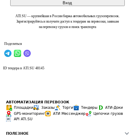
Вход
ATI.SU — крупнейшая в России биржа автомобильных грузоперевозок.
Зарегистрируйтесь и получите доступ к тендерам на перевозки, заявкам
на перевозку грузов и поиск транспорта
Поделиться
ID тендера в ATI.SU
48145
АВТОМАТИЗАЦИЯ ПЕРЕВОЗОК
Площадки
Заказы
Торги
Тендеры
АТИ-Доки
GPS-мониторинг
АТИ Мессенджер
Цепочки грузов
API ATI.SU
ПОЛЕЗНОЕ