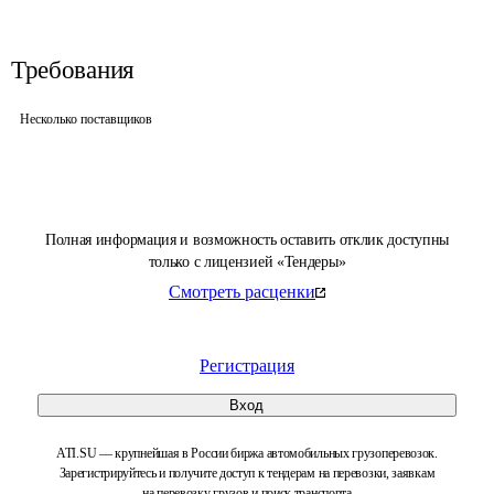
Требования
Несколько поставщиков
Полная информация и возможность оставить отклик доступны
только с лицензией «Тендеры»
Смотреть расценки
Регистрация
Вход
ATI.SU — крупнейшая в России биржа автомобильных грузоперевозок.
Зарегистрируйтесь и получите доступ к тендерам на перевозки, заявкам
на перевозку грузов и поиск транспорта