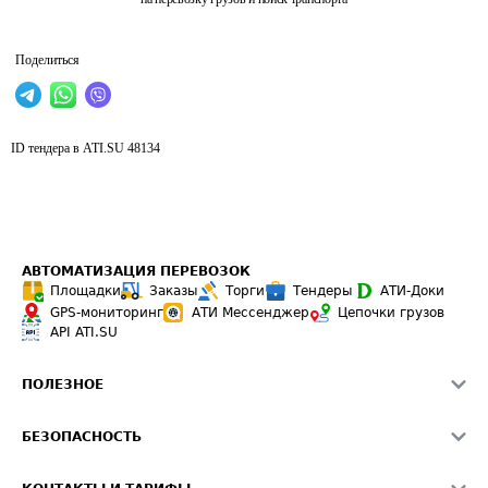
Поделиться
ID тендера в ATI.SU
48134
АВТОМАТИЗАЦИЯ ПЕРЕВОЗОК
Площадки
Заказы
Торги
Тендеры
АТИ-Доки
GPS-мониторинг
АТИ Мессенджер
Цепочки грузов
API ATI.SU
ПОЛЕЗНОЕ
Расчет расстояний
БЕЗОПАСНОСТЬ
Академия ATI.SU
ATI.SU о безопасности
Звезды ATI.SU на вашем сайте