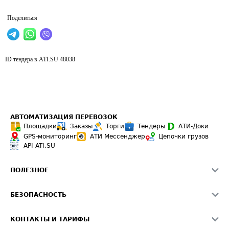
Поделиться
ID тендера в ATI.SU
48038
АВТОМАТИЗАЦИЯ ПЕРЕВОЗОК
Площадки
Заказы
Торги
Тендеры
АТИ-Доки
GPS-мониторинг
АТИ Мессенджер
Цепочки грузов
API ATI.SU
ПОЛЕЗНОЕ
Расчет расстояний
БЕЗОПАСНОСТЬ
Академия ATI.SU
ATI.SU о безопасности
Звезды ATI.SU на вашем сайте
КОНТАКТЫ И ТАРИФЫ
Памятка по проверке контрагентов