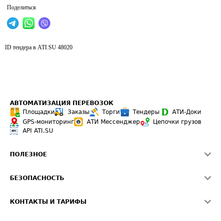
Поделиться
ID тендера в ATI.SU
48020
АВТОМАТИЗАЦИЯ ПЕРЕВОЗОК
Площадки
Заказы
Торги
Тендеры
АТИ-Доки
GPS-мониторинг
АТИ Мессенджер
Цепочки грузов
API ATI.SU
ПОЛЕЗНОЕ
Расчет расстояний
БЕЗОПАСНОСТЬ
Академия ATI.SU
ATI.SU о безопасности
Звезды ATI.SU на вашем сайте
КОНТАКТЫ И ТАРИФЫ
Памятка по проверке контрагентов
Индекс ATI.SU FTL РФ
О системе ATI.SU