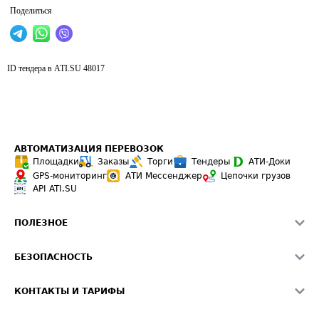
Поделиться
ID тендера в ATI.SU
48017
АВТОМАТИЗАЦИЯ ПЕРЕВОЗОК
Площадки
Заказы
Торги
Тендеры
АТИ-Доки
GPS-мониторинг
АТИ Мессенджер
Цепочки грузов
API ATI.SU
ПОЛЕЗНОЕ
Расчет расстояний
БЕЗОПАСНОСТЬ
Академия ATI.SU
ATI.SU о безопасности
Звезды ATI.SU на вашем сайте
КОНТАКТЫ И ТАРИФЫ
Памятка по проверке контрагентов
Индекс ATI.SU FTL РФ
О системе ATI.SU