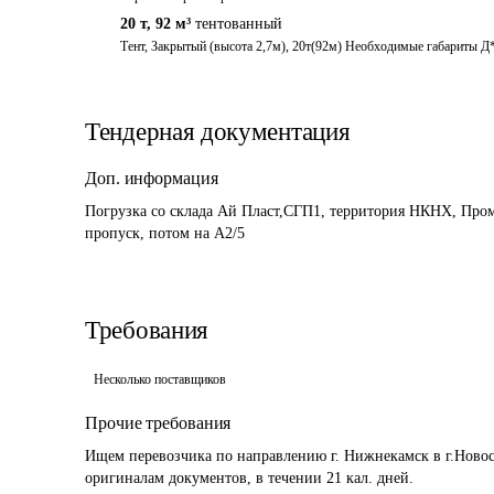
20 т
,
92 м³
тентованный
Тент, Закрытый (высота 2,7м), 20т(92м) Необходимые габариты Д
Тендерная документация
Доп. информация
Погрузка со склада Ай Пласт,СГП1, территория НКНХ, Про
пропуск, потом на А2/5
Требования
Несколько поставщиков
Прочие требования
Ищем перевозчика по направлению г. Нижнекамск в г.Новос
оригиналам документов, в течении 21 кал. дней.