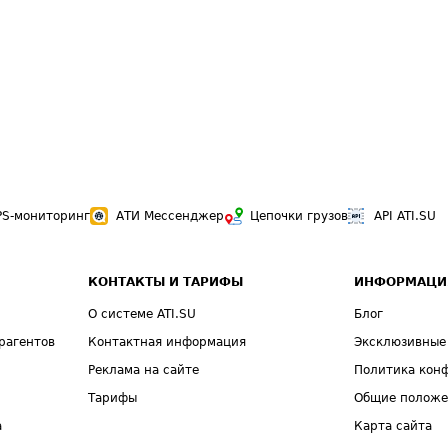
PS-мониторинг
АТИ Мессенджер
Цепочки грузов
API ATI.SU
КОНТАКТЫ И ТАРИФЫ
ИНФОРМАЦИ
О системе ATI.SU
Блог
рагентов
Контактная информация
Эксклюзивные
Реклама на сайте
Политика кон
Тарифы
Общие полож
а
Карта сайта