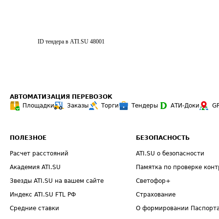
ID тендера в ATI.SU
48001
АВТОМАТИЗАЦИЯ ПЕРЕВОЗОК
Площадки
Заказы
Торги
Тендеры
АТИ-Доки
G
ПОЛЕЗНОЕ
БЕЗОПАСНОСТЬ
Расчет расстояний
ATI.SU о безопасности
Академия ATI.SU
Памятка по проверке конт
Звезды ATI.SU на вашем сайте
Светофор+
Индекс ATI.SU FTL РФ
Страхование
Средние ставки
О формировании Паспорт