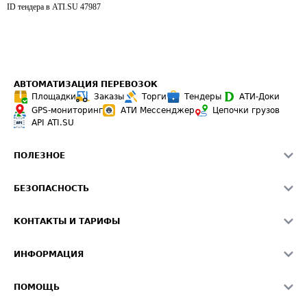
ID тендера в ATI.SU
47987
АВТОМАТИЗАЦИЯ ПЕРЕВОЗОК
Площадки
Заказы
Торги
Тендеры
АТИ-Доки
GPS-мониторинг
АТИ Мессенджер
Цепочки грузов
API ATI.SU
ПОЛЕЗНОЕ
Расчет расстояний
БЕЗОПАСНОСТЬ
Академия ATI.SU
ATI.SU о безопасности
Звезды ATI.SU на вашем сайте
КОНТАКТЫ И ТАРИФЫ
Памятка по проверке контрагентов
Индекс ATI.SU FTL РФ
О системе ATI.SU
Светофор+
Средние ставки
ИНФОРМАЦИЯ
Контактная информация
Страхование
Выгодные направления
Блог
Реклама на сайте
О формировании Паспорта
ПОМОЩЬ
Эксклюзивные материалы
Тарифы