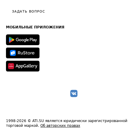
Видео по работе с ATI.SU
Политика конфиденциальности
Полезное по перевозкам
Общие положения
ЗАДАТЬ ВОПРОС
Часто задаваемые вопросы (FAQ)
Карта сайта
Техническая информация
МОБИЛЬНЫЕ ПРИЛОЖЕНИЯ
1998-2026
© ATI.SU является юридически зарегистрированной
торговой маркой.
Об авторских правах