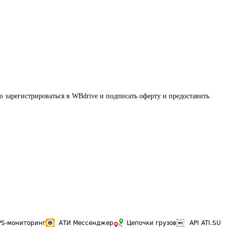
мо зарегистрироватьcя в WBdrive и подписать оферту и предоставить 
PS-мониторинг
АТИ Мессенджер
Цепочки грузов
API ATI.SU