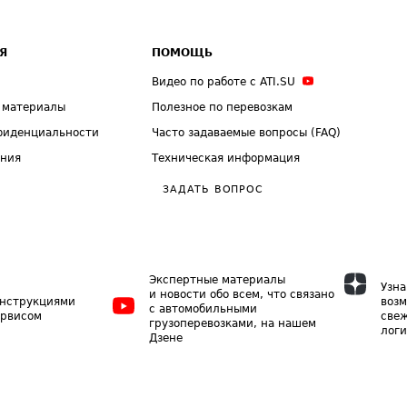
Я
ПОМОЩЬ
Видео по работе с ATI.SU
 материалы
Полезное по перевозкам
фиденциальности
Часто задаваемые вопросы (FAQ)
ения
Техническая информация
ЗАДАТЬ ВОПРОС
Экспертные материалы
Узна
и новости обо всем, что связано
инструкциями
возм
с автомобильными
ервисом
свеж
грузоперевозками, на нашем
логи
Дзене