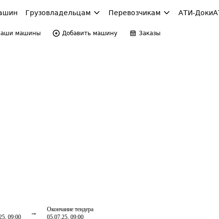
ашин
Грузовладельцам
Перевозчикам
АТИ-Доки
А
Ваши машины
Добавить машину
Заказы
Окончание тендера
25, 09:00
05.07.25, 09:00