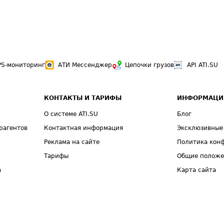
PS-мониторинг
АТИ Мессенджер
Цепочки грузов
API ATI.SU
КОНТАКТЫ И ТАРИФЫ
ИНФОРМАЦИ
О системе ATI.SU
Блог
рагентов
Контактная информация
Эксклюзивные
Реклама на сайте
Политика кон
Тарифы
Общие полож
а
Карта сайта