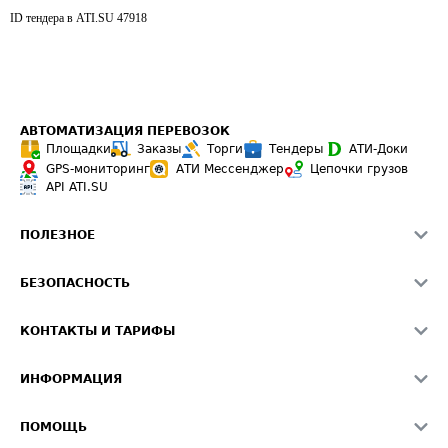
ID тендера в ATI.SU
47918
АВТОМАТИЗАЦИЯ ПЕРЕВОЗОК
Площадки
Заказы
Торги
Тендеры
АТИ-Доки
GPS-мониторинг
АТИ Мессенджер
Цепочки грузов
API ATI.SU
ПОЛЕЗНОЕ
Расчет расстояний
БЕЗОПАСНОСТЬ
Академия ATI.SU
ATI.SU о безопасности
Звезды ATI.SU на вашем сайте
КОНТАКТЫ И ТАРИФЫ
Памятка по проверке контрагентов
Индекс ATI.SU FTL РФ
О системе ATI.SU
Светофор+
Средние ставки
ИНФОРМАЦИЯ
Контактная информация
Страхование
Выгодные направления
Блог
Реклама на сайте
О формировании Паспорта
ПОМОЩЬ
Эксклюзивные материалы
Тарифы