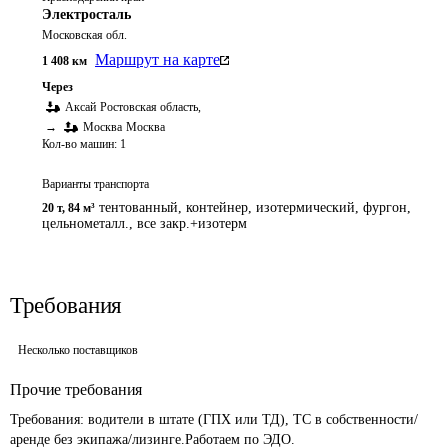
Электросталь
Московская обл.
Маршрут на карте
1 408
км
Через
Аксай
Ростовская область
,
→
Москва
Москва
Кол-во машин:
1
Варианты транспорта
тентованный, контейнер, изотермический, фургон,
20 т
,
84 м³
цельнометалл., все закр.+изотерм
Требования
Несколько поставщиков
Прочие требования
Требования: водители в штате (ГПХ или ТД), ТС в собственности/
аренде без экипажа/лизинге.Работаем по ЭДО.