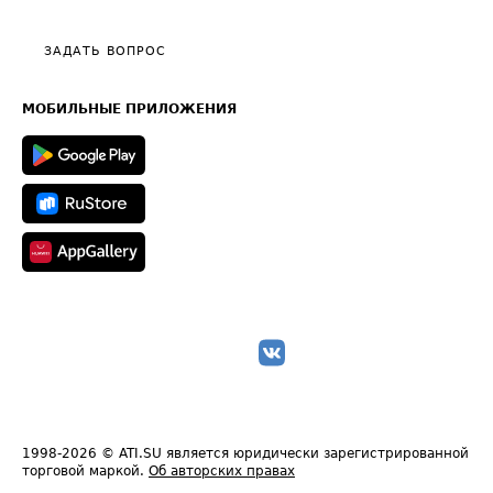
Видео по работе с ATI.SU
Политика конфиденциальности
Полезное по перевозкам
Общие положения
ЗАДАТЬ ВОПРОС
Часто задаваемые вопросы (FAQ)
Карта сайта
Техническая информация
МОБИЛЬНЫЕ ПРИЛОЖЕНИЯ
1998-2026
© ATI.SU является юридически зарегистрированной
торговой маркой.
Об авторских правах