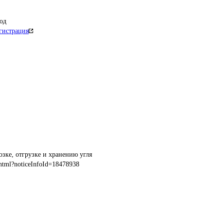
од
гистрация
озке, отгрузке и хранению угля
html?noticeInfoId=18478938