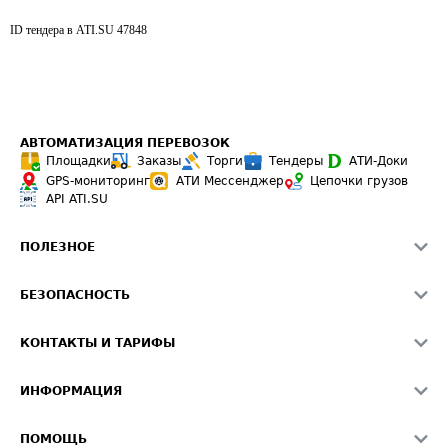
ID тендера в ATI.SU
47848
АВТОМАТИЗАЦИЯ ПЕРЕВОЗОК
Площадки
Заказы
Торги
Тендеры
АТИ-Доки
GPS-мониторинг
АТИ Мессенджер
Цепочки грузов
API ATI.SU
ПОЛЕЗНОЕ
Расчет расстояний
БЕЗОПАСНОСТЬ
Академия ATI.SU
ATI.SU о безопасности
Звезды ATI.SU на вашем сайте
КОНТАКТЫ И ТАРИФЫ
Памятка по проверке контрагентов
Индекс ATI.SU FTL РФ
О системе ATI.SU
Светофор+
Средние ставки
ИНФОРМАЦИЯ
Контактная информация
Страхование
Выгодные направления
Блог
Реклама на сайте
О формировании Паспорта
ПОМОЩЬ