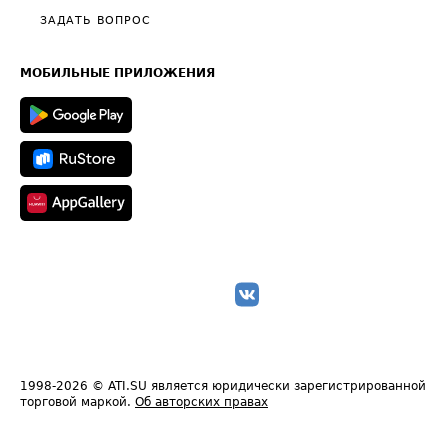
Полезное по перевозкам
Общие положения
ЗАДАТЬ ВОПРОС
Часто задаваемые вопросы (FAQ)
Карта сайта
Техническая информация
МОБИЛЬНЫЕ ПРИЛОЖЕНИЯ
1998-2026
© ATI.SU является юридически зарегистрированной
торговой маркой.
Об авторских правах