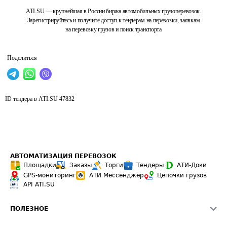
ATI.SU — крупнейшая в России биржа автомобильных грузоперевозок.
Зарегистрируйтесь и получите доступ к тендерам на перевозки, заявкам
на перевозку грузов и поиск транспорта
Поделиться
ID тендера в ATI.SU
47832
АВТОМАТИЗАЦИЯ ПЕРЕВОЗОК
Площадки
Заказы
Торги
Тендеры
АТИ-Доки
GPS-мониторинг
АТИ Мессенджер
Цепочки грузов
API ATI.SU
ПОЛЕЗНОЕ
Расчет расстояний