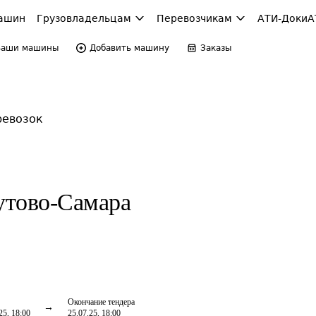
ашин
Грузовладельцам
Перевозчикам
АТИ-Доки
А
Ваши машины
Добавить машину
Заказы
ревозок
утово-Самара
Окончание тендера
25, 18:00
25.07.25, 18:00