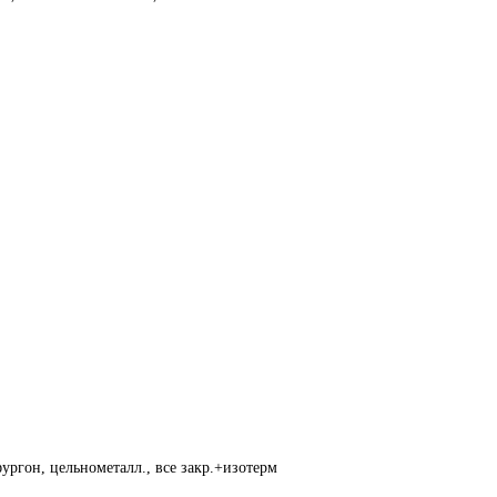
ургон, цельнометалл., все закр.+изотерм