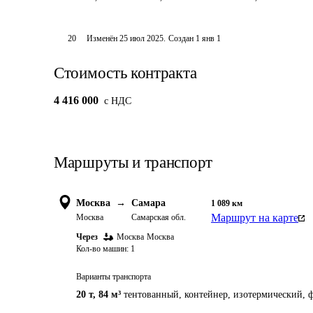
20
Изменён
25 июл 2025
.
Создан
1 янв 1
Стоимость контракта
4 416 000
c НДС
Маршруты и транспорт
Москва
→
Самара
1 089
км
Маршрут на карте
Москва
Самарская обл.
Через
Москва
Москва
Кол-во машин:
1
Варианты транспорта
20 т
,
84 м³
тентованный, контейнер, изотермический, ф