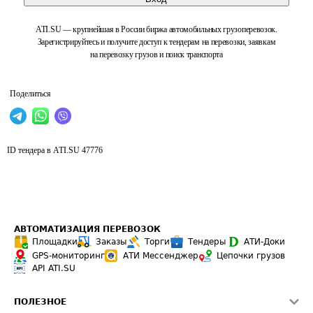
ATI.SU — крупнейшая в России биржа автомобильных грузоперевозок.
Зарегистрируйтесь и получите доступ к тендерам на перевозки, заявкам
на перевозку грузов и поиск транспорта
Поделиться
ID тендера в ATI.SU
47776
АВТОМАТИЗАЦИЯ ПЕРЕВОЗОК
Площадки
Заказы
Торги
Тендеры
АТИ-Доки
GPS-мониторинг
АТИ Мессенджер
Цепочки грузов
API ATI.SU
ПОЛЕЗНОЕ