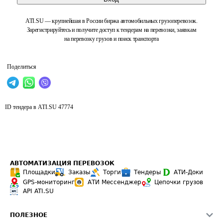
ATI.SU — крупнейшая в России биржа автомобильных грузоперевозок.
Зарегистрируйтесь и получите доступ к тендерам на перевозки, заявкам
на перевозку грузов и поиск транспорта
Поделиться
ID тендера в ATI.SU
47774
АВТОМАТИЗАЦИЯ ПЕРЕВОЗОК
Площадки
Заказы
Торги
Тендеры
АТИ-Доки
GPS-мониторинг
АТИ Мессенджер
Цепочки грузов
API ATI.SU
ПОЛЕЗНОЕ