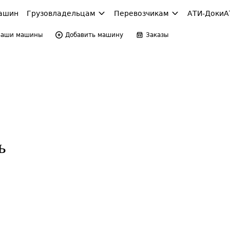
ашин
Грузовладельцам
Перевозчикам
АТИ-Доки
А
Ваши машины
Добавить машину
Заказы
ь