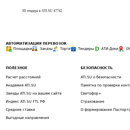
ID тендера в ATI.SU
47742
АВТОМАТИЗАЦИЯ ПЕРЕВОЗОК
Площадки
Заказы
Торги
Тендеры
АТИ-Доки
G
ПОЛЕЗНОЕ
БЕЗОПАСНОСТЬ
Расчет расстояний
ATI.SU о безопасности
Академия ATI.SU
Памятка по проверке конт
Звезды ATI.SU на вашем сайте
Светофор+
Индекс ATI.SU FTL РФ
Страхование
Средние ставки
О формировании Паспорт
Выгодные направления