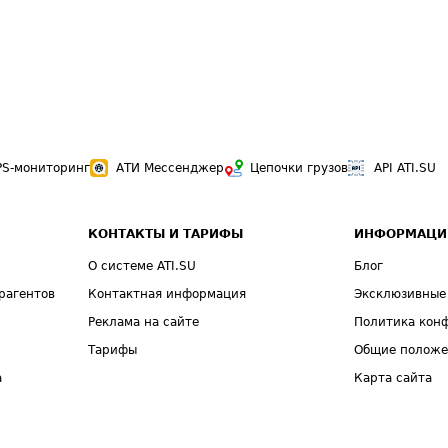
PS-мониторинг
АТИ Мессенджер
Цепочки грузов
API ATI.SU
КОНТАКТЫ И ТАРИФЫ
ИНФОРМАЦИ
О системе ATI.SU
Блог
рагентов
Контактная информация
Эксклюзивные
Реклама на сайте
Политика кон
Тарифы
Общие полож
а
Карта сайта