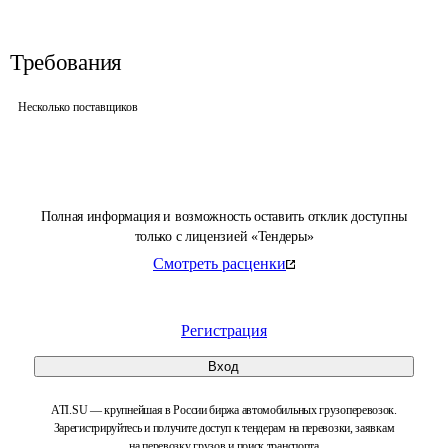
Требования
Несколько поставщиков
Полная информация и возможность оставить отклик доступны
только с лицензией «Тендеры»
Смотреть расценки
Регистрация
Вход
ATI.SU — крупнейшая в России биржа автомобильных грузоперевозок.
Зарегистрируйтесь и получите доступ к тендерам на перевозки, заявкам
на перевозку грузов и поиск транспорта