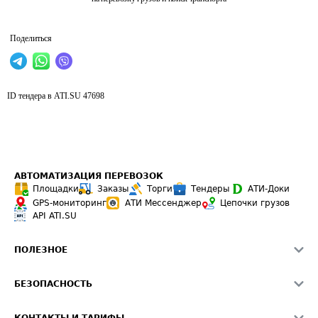
Поделиться
ID тендера в ATI.SU
47698
АВТОМАТИЗАЦИЯ ПЕРЕВОЗОК
Площадки
Заказы
Торги
Тендеры
АТИ-Доки
GPS-мониторинг
АТИ Мессенджер
Цепочки грузов
API ATI.SU
ПОЛЕЗНОЕ
Расчет расстояний
БЕЗОПАСНОСТЬ
Академия ATI.SU
ATI.SU о безопасности
Звезды ATI.SU на вашем сайте