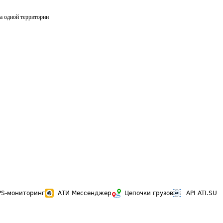
на одной территории
PS-мониторинг
АТИ Мессенджер
Цепочки грузов
API ATI.SU